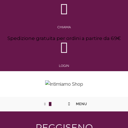
CHIAMA
Spedizione gratuita per ordini a partire da 69€
LOGIN
0
MENU
REGGISENO