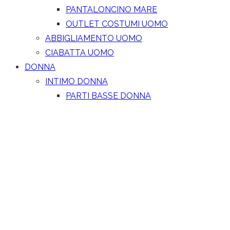
PANTALONCINO MARE
OUTLET COSTUMI UOMO
ABBIGLIAMENTO UOMO
CIABATTA UOMO
DONNA
INTIMO DONNA
PARTI BASSE DONNA
CALZE DONNA
LEGGINGS
MAGLIERIA-SOTTOGIACCHE
COLLANT DONNA
PIGIAMI DONNA
TUTE DONNA
CAMICIE DA NOTTE
REGGISENI
COORDINATI DONNA